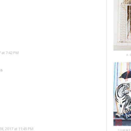
 at 7:42 PM
A 
es
8, 2017 at 11:45 PM
SUMME