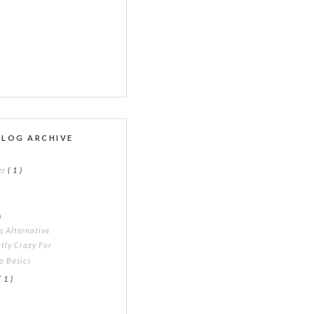
BLOG ARCHIVE
er
( 1 )
)
)
s Alternative
tly Crazy For
o Basics
( 1 )