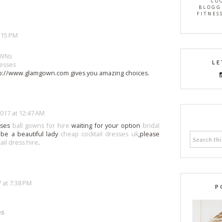
CO
BLOGG
FITNES
7:15 PM
OWNs
LE
esses
ttp://www.glamgown.com gives you amazing choices.
2017 at 12:47 AM
sses
ball gowns for hire
waiting for your option
bridal
 be a beautiful lady
cheap cocktail dresses uk
,please
ail dress hire
.
 at 7:38 PM
P
es