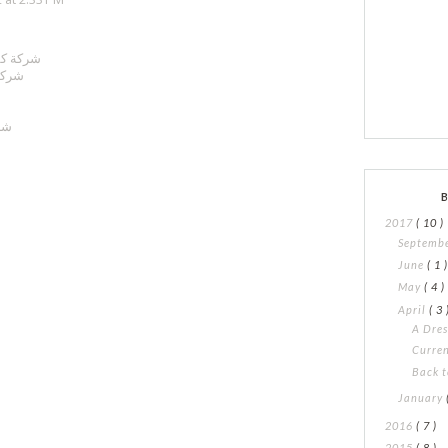
شركة كش
شركة
ش
شر
2017
( 10 )
Septemb
June
( 1 
May
( 4 )
April
( 3 
A Dres
Curren
Back t
January
2016
( 7 )
2015
( 8 )