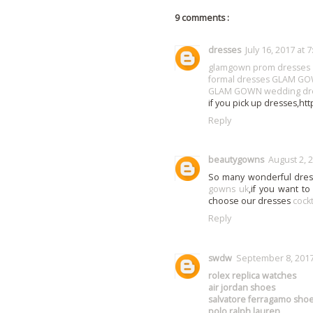
9 comments :
dresses
July 16, 2017 at 
glamgown prom dresses
formal dresses GLAM G
GLAM GOWN wedding dr
if you pick up dresses,h
Reply
beautygowns
August 2, 
So many wonderful dre
gowns uk
,if you want to
choose our dresses
cockt
Reply
swdw
September 8, 2017
rolex replica watches
air jordan shoes
salvatore ferragamo sho
polo ralph lauren