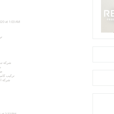
20 at 1:03 AM
تر
شركة تنس
ش
صي
تركيب كامير
شركة ان
 at 2:33 PM