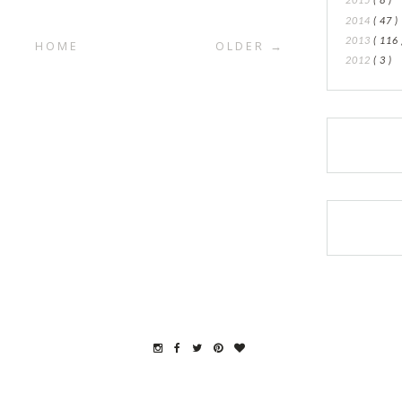
2014
( 47 )
2013
( 116 
HOME
OLDER →
2012
( 3 )